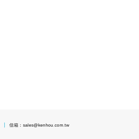
7
信箱：
sales@kenhou.com.tw