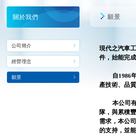
願景
關於我們
公司簡介
現代之汽車
件，始能完
經營理念
自
1986
願景
產技術、品
本公司有鑒
隊，與累積
需求，本公
的支持，並